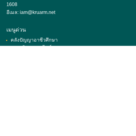
1608
อีเมล: iam@kruarm.net
เมนูด่วน
คลังปัญญาอาชีวศึกษา
ระบบนิเทศออนไลน์
Prompt HUB
Nited Portal
แหล่งความรู้
ช่องทางรับเรื่องร้องเรียน
ติดต่อ สอบถาม ร้องเรียน ที่สายด่วนการศึกษา
1234
Follow Us