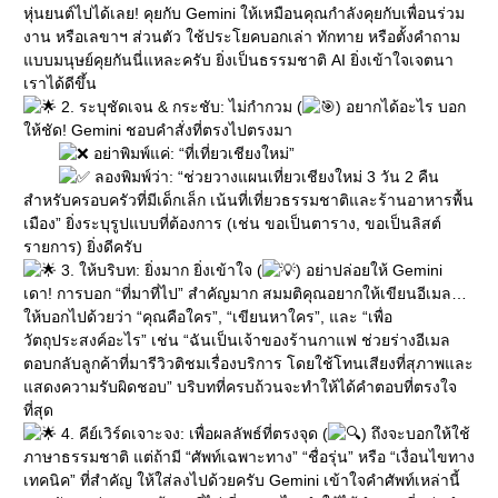
หุ่นยนต์ไปได้เลย! คุยกับ Gemini ให้เหมือนคุณกำลังคุยกับเพื่อนร่วม
งาน หรือเลขาฯ ส่วนตัว ใช้ประโยคบอกเล่า ทักทาย หรือตั้งคำถาม
แบบมนุษย์คุยกันนี่แหละครับ ยิ่งเป็นธรรมชาติ AI ยิ่งเข้าใจเจตนา
เราได้ดีขึ้น
2. ระบุชัดเจน & กระชับ: ไม่กำกวม (
) อยากได้อะไร บอก
ให้ชัด! Gemini ชอบคำสั่งที่ตรงไปตรงมา
อย่าพิมพ์แค่: “ที่เที่ยวเชียงใหม่”
ลองพิมพ์ว่า: “ช่วยวางแผนเที่ยวเชียงใหม่ 3 วัน 2 คืน
สำหรับครอบครัวที่มีเด็กเล็ก เน้นที่เที่ยวธรรมชาติและร้านอาหารพื้น
เมือง”
ยิ่งระบุรูปแบบที่ต้องการ (เช่น ขอเป็นตาราง, ขอเป็นลิสต์
รายการ) ยิ่งดีครับ
3. ให้บริบท: ยิ่งมาก ยิ่งเข้าใจ (
) อย่าปล่อยให้ Gemini
เดา! การบอก “ที่มาที่ไป” สำคัญมาก สมมติคุณอยากให้เขียนอีเมล…
ให้บอกไปด้วยว่า “คุณคือใคร”, “เขียนหาใคร”, และ “เพื่อ
วัตถุประสงค์อะไร” เช่น “ฉันเป็นเจ้าของร้านกาแฟ ช่วยร่างอีเมล
ตอบกลับลูกค้าที่มารีวิวติชมเรื่องบริการ โดยใช้โทนเสียงที่สุภาพและ
แสดงความรับผิดชอบ” บริบทที่ครบถ้วนจะทำให้ได้คำตอบที่ตรงใจ
ที่สุด
4. คีย์เวิร์ดเจาะจง: เพื่อผลลัพธ์ที่ตรงจุด (
) ถึงจะบอกให้ใช้
ภาษาธรรมชาติ แต่ถ้ามี “ศัพท์เฉพาะทาง” “ชื่อรุ่น” หรือ “เงื่อนไขทาง
เทคนิค” ที่สำคัญ ให้ใส่ลงไปด้วยครับ Gemini เข้าใจคำศัพท์เหล่านี้